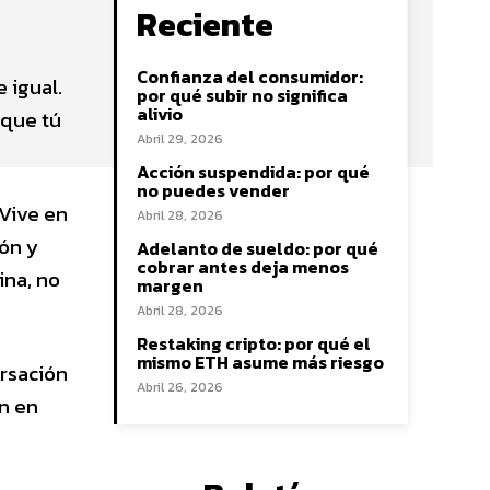
Reciente
Confianza del consumidor:
 igual.
por qué subir no significa
alivio
 que tú
Abril 29, 2026
Acción suspendida: por qué
no puedes vender
 Vive en
Abril 28, 2026
ión y
Adelanto de sueldo: por qué
cobrar antes deja menos
ina, no
margen
Abril 28, 2026
Restaking cripto: por qué el
mismo ETH asume más riesgo
ersación
Abril 26, 2026
an en