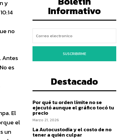
Boletín
n y
Informativo
10:14
que no
SUSCRIBIRME
. Antes
 No es
Destacado
o
Por qué tu orden límite no se
ejecutó aunque el gráfico tocó tu
mpa. El
precio
Marzo 21, 2026
orque el
La Autocustodia y el costo de no
es un
tener a quién culpar