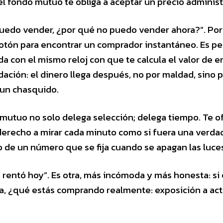
el fondo mutuo te obliga a aceptar un precio administ
puedo vender, ¿por qué no puedo vender ahora?”. Po
otón para encontrar un comprador instantáneo. Es ped
da con el mismo reloj con que te calcula el valor de e
ación: el dinero llega después, no por maldad, sino
 un chasquido.
 mutuo no solo delega selección; delega tiempo. Te o
l derecho a mirar cada minuto como si fuera una verda
 de un número que se fija cuando se apagan las luces
rentó hoy”. Es otra, más incómoda y más honesta: si 
ica, ¿qué estás comprando realmente: exposición a act