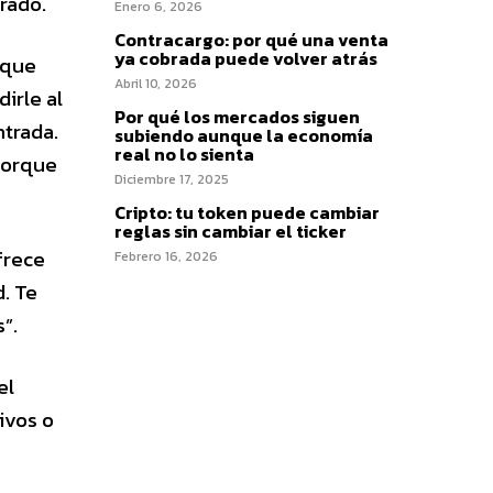
rado.
Enero 6, 2026
Contracargo: por qué una venta
ya cobrada puede volver atrás
rque
Abril 10, 2026
irle al
Por qué los mercados siguen
ntrada.
subiendo aunque la economía
real no lo sienta
 porque
Diciembre 17, 2025
Cripto: tu token puede cambiar
reglas sin cambiar el ticker
frece
Febrero 16, 2026
d. Te
”.
el
ivos o