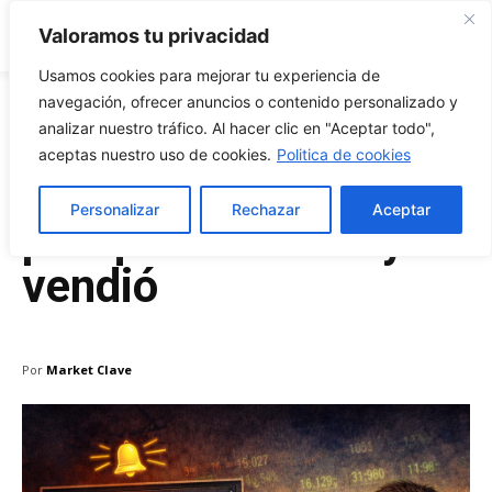
Market Clave
Valoramos tu privacidad
Usamos cookies para mejorar tu experiencia de
navegación, ofrecer anuncios o contenido personalizado y
analizar nuestro tráfico. Al hacer clic en "Aceptar todo",
Marzo 31, 2026
aceptas nuestro uso de cookies.
Politica de cookies
Stop-limit en cripto:
Personalizar
Rechazar
Aceptar
por qué se activó y no
vendió
Por
Market Clave